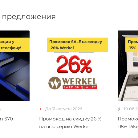
 предложения
акции у
Промокод SALE на скидку
Пром
 телефону!
-26% Werkel
-15% 
6
До 31 августа 2026
10.06.
m S70
Промокод на скидку 26 %
Промоко
на всю серию Werkel
-15% Rike