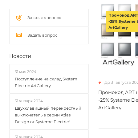
Промокод ART
Заказать звонок
-25% Systeme E
ArtGallery
Задать вопрос
Новости
31 мая 2024
Поступление на склад System
До 31 августа 20
Electric ArtGallery
Промокод ART н
-25% Systeme Ele
31 января 2024
ArtGallery
Двухклавишный перекрестный
выключатель в серии Atlas
Design от Systeme Electric!
31 января 2024