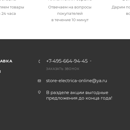
ляем товары
Отвечаем на вопросы
Дарим по
 24 часа
покупателей
в
в течение 10 минут
+7-495-664-94-45
ТАВКА
ЗАКАЗАТЬ ЗВОНОК
И
store-electrica-online@ya.ru
В разделе акции выгодные
предложения до конца года!