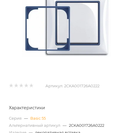
Артикул:
2CKA001726A0222
Характеристики
Серия
—
Basic 55
Альтернативный артикул
—
2CKA001726A0222
Изделие
—
декоративная вставка