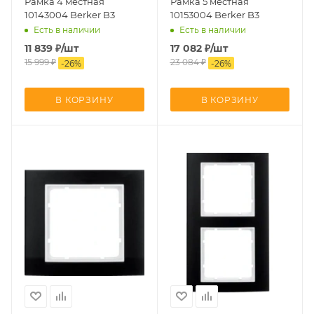
Рамка 4 местная
Рамка 5 местная
10143004 Berker B3
10153004 Berker B3
Есть в наличии
Есть в наличии
11 839
₽
/шт
17 082
₽
/шт
15 999
₽
23 084
₽
-
26
%
-
26
%
В КОРЗИНУ
В КОРЗИНУ