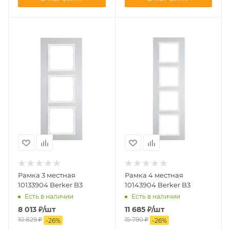
Рамка 3 местная
Рамка 4 местная
10133904 Berker B3
10143904 Berker B3
Есть в наличии
Есть в наличии
8 013
₽
/шт
11 685
₽
/шт
10 829
₽
15 790
₽
-
26
%
-
26
%