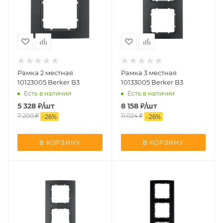
Рамка 2 местная
Рамка 3 местная
10123005 Berker B3
10133005 Berker B3
Есть в наличии
Есть в наличии
5 328
₽
/шт
8 158
₽
/шт
7 200
₽
11 024
₽
-
26
%
-
26
%
В КОРЗИНУ
В КОРЗИНУ