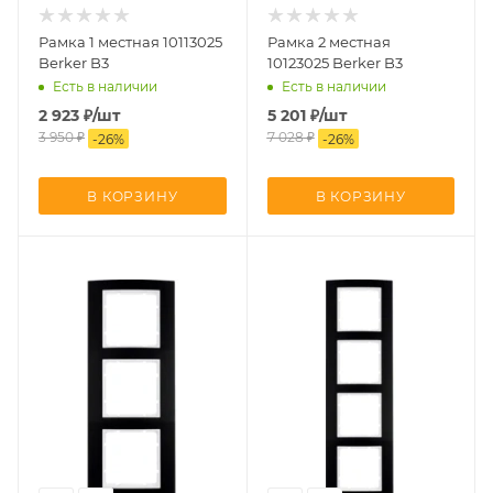
Рамка 1 местная 10113025
Рамка 2 местная
Berker B3
10123025 Berker B3
Есть в наличии
Есть в наличии
2 923
₽
/шт
5 201
₽
/шт
3 950
₽
7 028
₽
-
26
%
-
26
%
В КОРЗИНУ
В КОРЗИНУ