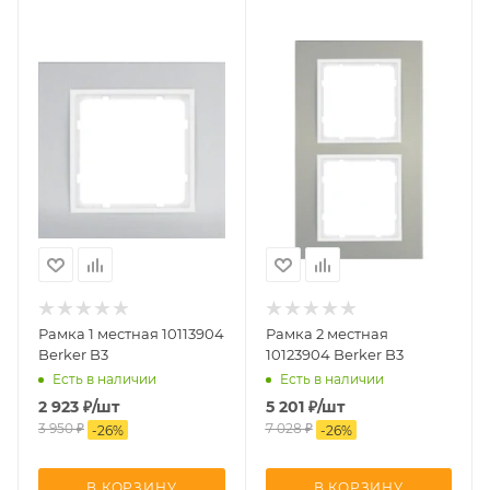
Рамка 1 местная 10113904
Рамка 2 местная
Berker B3
10123904 Berker B3
Есть в наличии
Есть в наличии
2 923
₽
/шт
5 201
₽
/шт
3 950
₽
7 028
₽
-
26
%
-
26
%
В КОРЗИНУ
В КОРЗИНУ