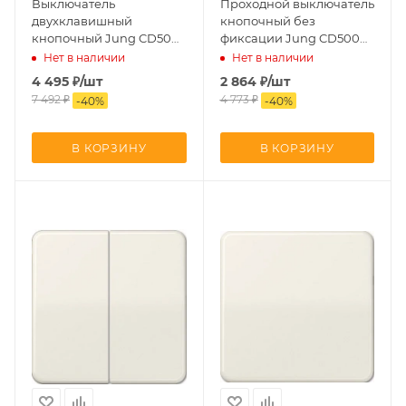
Выключатель
Проходной выключатель
двухклавишный
кнопочный без
кнопочный Jung CD500
фиксации Jung CD500
505TU+CD595
506TU+CD590
Нет в наличии
Нет в наличии
4 495
₽
/шт
2 864
₽
/шт
7 492
₽
4 773
₽
-
40
%
-
40
%
В КОРЗИНУ
В КОРЗИНУ