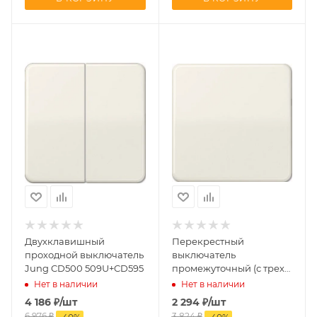
Двухклавишный
Перекрестный
проходной выключатель
выключатель
Jung CD500 509U+CD595
промежуточный (с трех
мест) Jung CD500
Нет в наличии
Нет в наличии
507U+CD590
4 186
₽
/шт
2 294
₽
/шт
6 976
₽
3 824
₽