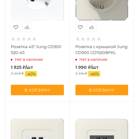
Розетка 45° Jung CD500
Розетка с крышкой Jung
520-45
CD500 CD1520BFKL
Нет в наличии
Нет в наличии
1 925
₽
/шт
1 990
₽
/шт
3 209
₽
3 316
₽
-
40
%
-
40
%
В КОРЗИНУ
В КОРЗИНУ