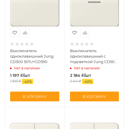
Выключатель
Выключатель
одноклавишный Jung
одноклавишный с
CD500 501U+CD590
подсветкой Jung CD500
501U+90+CD590KO5
Нет в наличии
Нет в наличии
1 197
₽
/шт
2 184
₽
/шт
1 995
₽
3 641
₽
-
40
%
-
40
%
В КОРЗИНУ
В КОРЗИНУ