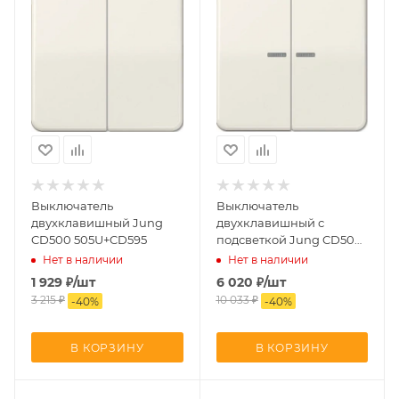
Выключатель
Выключатель
двухклавишный Jung
двухклавишный с
CD500 505U+CD595
подсветкой Jung CD500
505U5+CD595KO5
Нет в наличии
Нет в наличии
1 929
₽
/шт
6 020
₽
/шт
3 215
₽
10 033
₽
-
40
%
-
40
%
В КОРЗИНУ
В КОРЗИНУ