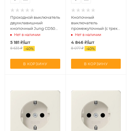
Проходной выключатель
Кнопочный
двухклавишный
выключатель
кнопочный Jung CD500
промежуточный (с трех
509TU+CD595
мест) Jung CD500
Нет в наличии
Нет в наличии
507TU+CD590
5 181
₽
/шт
4 846
₽
/шт
8 635
₽
8 077
₽
-
40
%
-
40
%
В КОРЗИНУ
В КОРЗИНУ