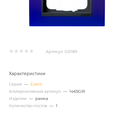
Артикул:
021189
Характеристики
Серия
—
Event
Альтернативный артикул
—
1465GIR
Изделие
—
рамка
Количество постов
—
1