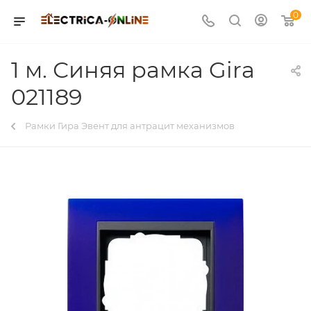
0
1 м. Синяя рамка Gira
021189
Рамки Гира Эвент для антрацит механизмов