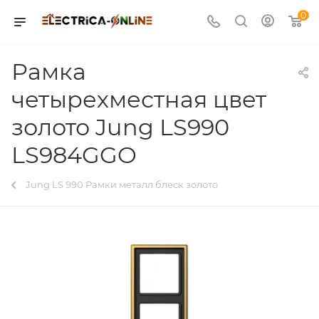
0
Рамка
четырехместная цвет
золото Jung LS990
LS984GGO
Jung LS 990 Рамки металл блеск золото