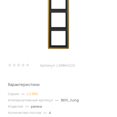
Артикул:
LS984GGO
Характеристики
Серия
—
LS 990
Альтернативный артикул
—
3610_Jung
Изделие
—
рамка
Количество постов
—
4