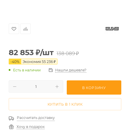
82 853
₽
/шт
138 089
₽
-
40
%
Экономия
55 236
₽
Есть в наличии
Нашли дешевле?
В КОРЗИНУ
КУПИТЬ В 1 КЛИК
Рассчитать доставку
Хочу в подарок