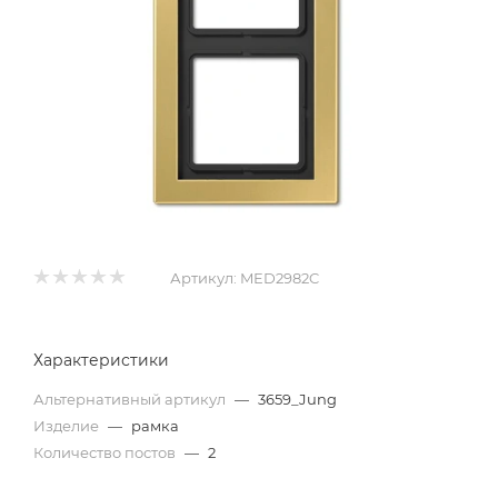
Артикул:
MED2982C
Характеристики
Альтернативный артикул
—
3659_Jung
Изделие
—
рамка
Количество постов
—
2