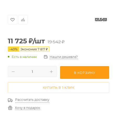
11 725
₽
/шт
19 542
₽
-
40
%
Экономия
7 817
₽
Есть в наличии
Нашли дешевле?
В КОРЗИНУ
КУПИТЬ В 1 КЛИК
Рассчитать доставку
Хочу в подарок