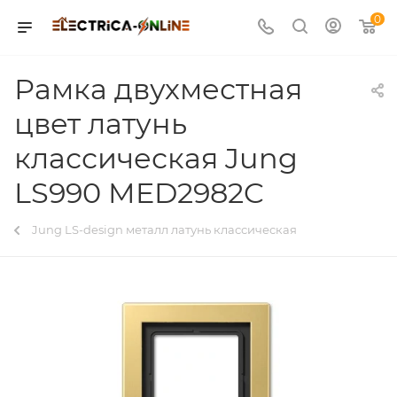
0
Рамка двухместная
цвет латунь
классическая Jung
LS990 MED2982C
Jung LS-design металл латунь классическая