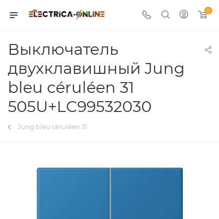
0
Выключатель
двухклавишный Jung
bleu céruléen 31
505U+LC99532030
Jung bleu céruléen 31