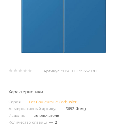
Артикул:
505U + LC99532030
Характеристики
Серия
—
Les Couleurs Le Corbusier
Альтернативный артикул
—
3693_Jung
Изделие
—
выключатель
Количество клавиш
—
2