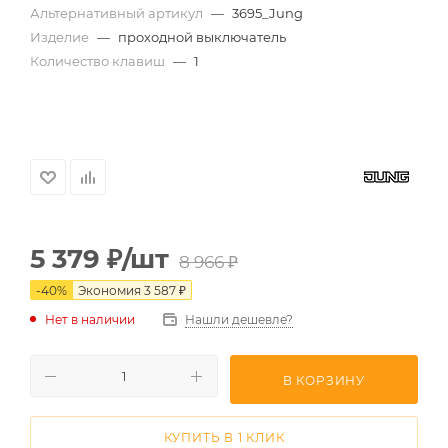
Альтернативный артикул
—
3695_Jung
Изделие
—
проходной выключатель
Количество клавиш
—
1
5 379
₽
/шт
8 966
₽
-
40
%
Экономия
3 587
₽
Нет в наличии
Нашли дешевле?
В КОРЗИНУ
КУПИТЬ В 1 КЛИК