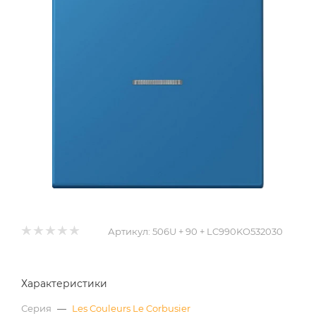
Артикул:
506U + 90 + LC990KO532030
Характеристики
Серия
—
Les Couleurs Le Corbusier