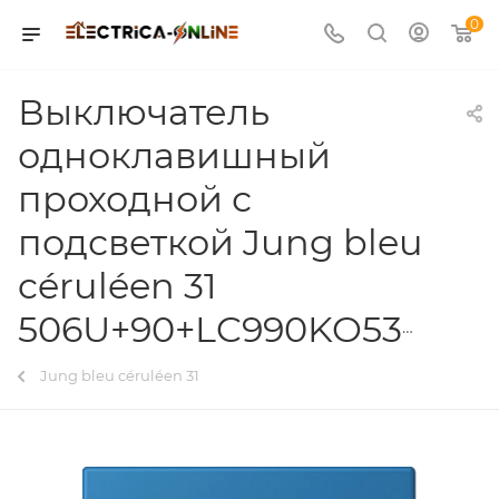
0
Выключатель
одноклавишный
проходной с
подсветкой Jung bleu
céruléen 31
506U+90+LC990KO532030
Jung bleu céruléen 31