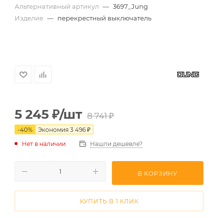
Альтернативный артикул
—
3697_Jung
Изделие
—
перекрестный выключатель
5 245
₽
/шт
8 741
₽
-
40
%
Экономия
3 496
₽
Нет в наличии
Нашли дешевле?
В КОРЗИНУ
КУПИТЬ В 1 КЛИК