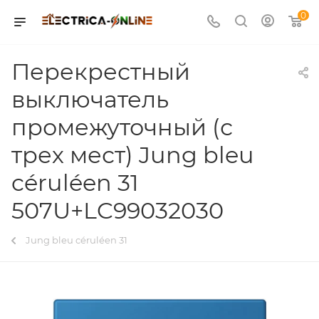
0
Перекрестный
выключатель
промежуточный (с
трех мест) Jung bleu
céruléen 31
507U+LC99032030
Jung bleu céruléen 31