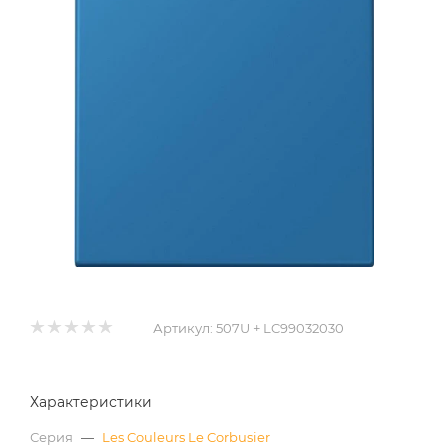
Артикул:
507U + LC99032030
Характеристики
Серия
—
Les Couleurs Le Corbusier