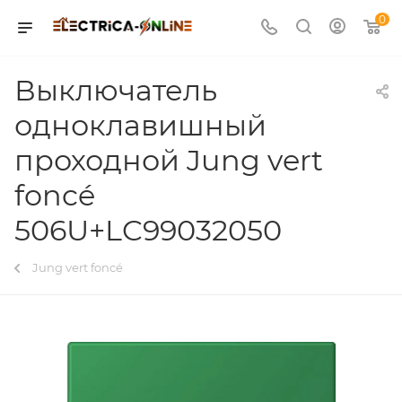
0
Выключатель
одноклавишный
проходной Jung vert
foncé
506U+LC99032050
Jung vert foncé