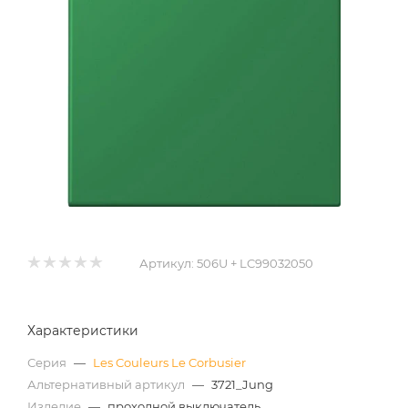
Артикул:
506U + LC99032050
Характеристики
Серия
—
Les Couleurs Le Corbusier
Альтернативный артикул
—
3721_Jung
Изделие
—
проходной выключатель