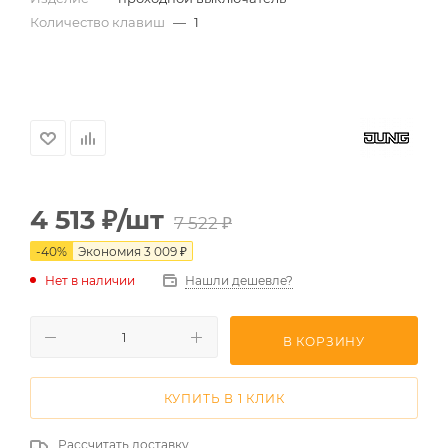
Количество клавиш
—
1
4 513
₽
/шт
7 522
₽
-
40
%
Экономия
3 009
₽
Нет в наличии
Нашли дешевле?
В КОРЗИНУ
КУПИТЬ В 1 КЛИК
Рассчитать доставку