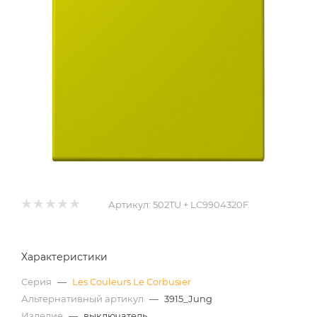
Артикул:
502TU + LC9904320F
Характеристики
Серия
—
Les Couleurs Le Corbusier
Альтернативный артикул
—
3915_Jung
Изделие
—
выключатель