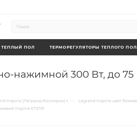
ТЕПЛЫЙ ПОЛ
ТЕРМОРЕГУЛЯТОРЫ ТЕПЛОГО ПОЛ
но-нажимной 300 Вт, до 75
—
nd Inspiria (Легранд Инспириа)
Legrand Inspiria цвет беже
жевый Inspiria 673791