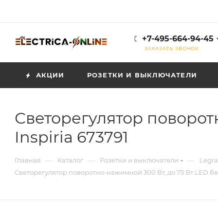
+7-495-664-94-45
ЗАКАЗАТЬ ЗВОНОК
АКЦИИ
РОЗЕТКИ И ВЫКЛЮЧАТЕЛИ
Светорегулятор поворот
Inspiria 673791
—
—
—
Главная
Каталог
Розетки и выключатели
Legra
Светорегулятор поворотно-нажимной 300 Вт, до 75 Вт LED бе