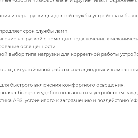
ные ~230В и низковольные, и другие типы. Подробнее с
ния и перегрузки для долгой службы устройства и безо
 продляет срок службы ламп.
вление нагрузкой с помощью подключенных механичес
рование освещенности.
ой выбор типа нагрузки для корректной работы устройс
ости для устойчивой работы светодиодных и компактны
 для быстрого включения комфортного освещения.
оляет быстро и удобно пользоваться устройством кажд
стика ABS, устойчивого к загрязнению и воздействию УФ