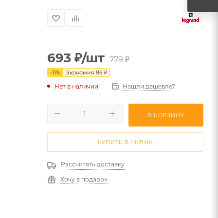
693
₽
/шт
779
₽
-
11
%
Экономия
86
₽
Нет в наличии
Нашли дешевле?
В КОРЗИНУ
КУПИТЬ В 1 КЛИК
Рассчитать доставку
Хочу в подарок