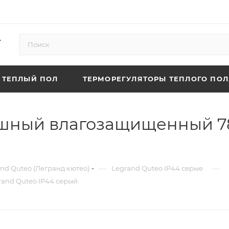
ТЕПЛЫЙ ПОЛ
ТЕРМОРЕГУЛЯТОРЫ ТЕПЛОГО ПОЛ
шный влагозащищенный 78
—
—
nd Quteo (Легранд кютео)
Legrand Quteo IP44 серые
and Quteo IP44 серый