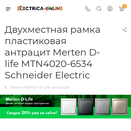
0
Двухместная рамка
пластиковая
антрацит Merten D-
life MTN4020-6534
Schneider Electric
Рамки Merten D-Life антрацит