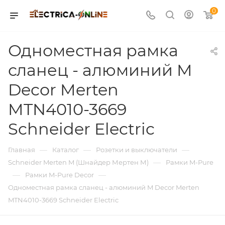
0
Одноместная рамка
сланец - алюминий M
Decor Merten
MTN4010-3669
Schneider Electric
—
—
—
Главная
Каталог
Розетки и выключатели
—
Schneider Merten M (Шнайдер Мертен М)
Рамки M-Pure
—
—
Рамки M-Pure Decor
Одноместная рамка сланец - алюминий M Decor Merten
MTN4010-3669 Schneider Electric