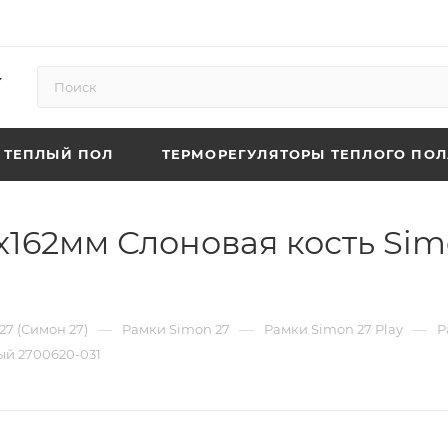
ТЕПЛЫЙ ПОЛ
ТЕРМОРЕГУЛЯТОРЫ ТЕПЛОГО ПОЛ
х162мм Слоновая кость Sim
—
—
—
27 (Симон 27)
Рамки Simon 27
Рамки Simon 27 Play
Р
ый 2700620-031