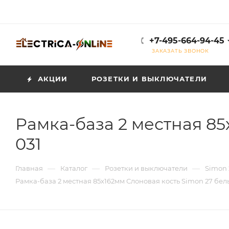
+7-495-664-94-45
ЗАКАЗАТЬ ЗВОНОК
АКЦИИ
РОЗЕТКИ И ВЫКЛЮЧАТЕЛИ
Рамка-база 2 местная 85
031
—
—
—
Главная
Каталог
Розетки и выключатели
Simon 
Рамка-база 2 местная 85х162мм Слоновая кость Simon 27 бел