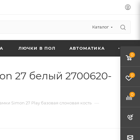
Каталог
А
ЛЮЧКИ В ПОЛ
АВТОМАТИКА
0
on 27 белый 2700620-
0
0
—
амки Simon 27 Play базовая слоновая кость