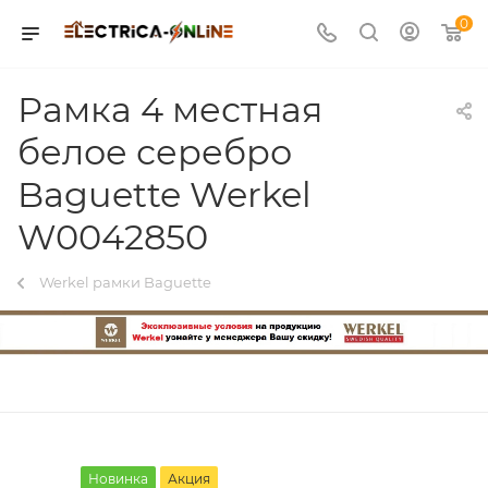
0
Рамка 4 местная
белое серебро
Baguette Werkel
W0042850
Werkel рамки Baguette
Новинка
Акция