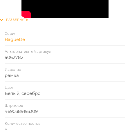
Серия
Baguette
Альтернативный артикул
a062782
Изделие
рамка
Цвет
Белый, серебро
Штрихкод
4690389193309
Количество постов
4