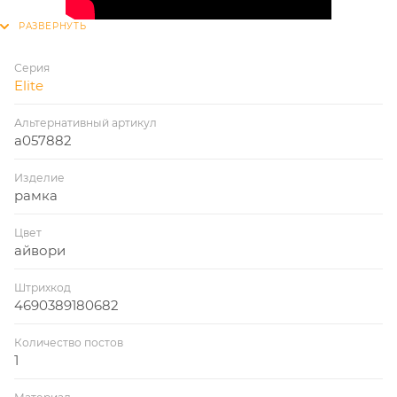
Серия
Elite
Альтернативный артикул
a057882
Изделие
рамка
Цвет
айвори
Штрихкод
4690389180682
Количество постов
1