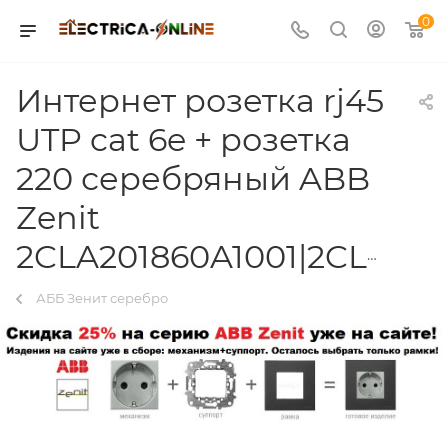
0
Интернет розетка rj45
UTP cat 6e + розетка
220 серебряный ABB
Zenit
2CLA201860A1001|2CLA213501N1301|2CLA211810N1301|2CLA227190N1001
АББ Зенит серебро