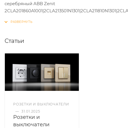
серебряный ABB Zenit
2CLA201860A1001|2CLA213501N1301|2CLA211810N1301|2CL
Статьи
РОЗЕТКИ И ВЫКЛЮЧАТЕЛИ
—
31.01.2025
Розетки и
выключатели