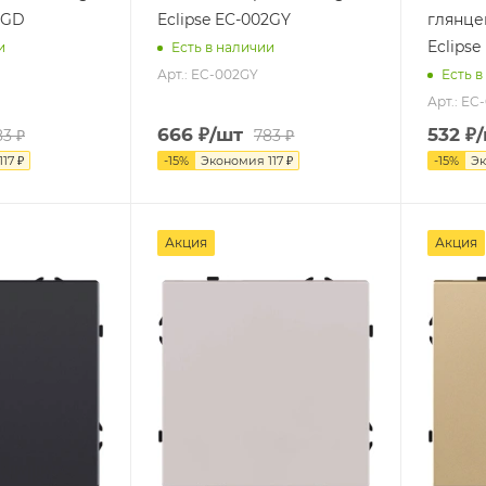
2GD
Eclipse EC-002GY
глянце
Eclips
и
Есть в наличии
Арт.: EC-002GY
Есть в
Арт.: E
666
₽
/шт
532
₽
83
₽
783
₽
117
₽
-
15
%
Экономия
117
₽
-
15
%
Э
Акция
Акция