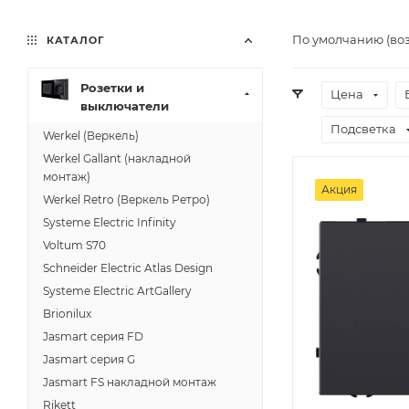
По умолчанию (во
КАТАЛОГ
Розетки и
Цена
выключатели
Подсветка
Werkel (Веркель)
Werkel Gallant (накладной
монтаж)
Акция
Werkel Retro (Веркель Ретро)
Systeme Electric Infinity
Voltum S70
Schneider Electric Atlas Design
Systeme Electric ArtGallery
Brionilux
Jasmart серия FD
Jasmart серия G
Jasmart FS накладной монтаж
Rikett