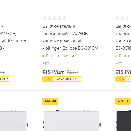
1-
Выключатель 1-
Выключ
А/250В,
клавишный 10А/250В,
клавиш
ый Kollinger
кашемир матовый
золотой
1BK
Kollinger Eclipse EC-001CM
EC-001
и
Есть в наличии
Есть в
Арт.: EC-001CM
Арт.: EC
615
₽
/шт
615
₽
/
4
₽
724
₽
109
₽
-
15
%
Экономия
109
₽
-
15
%
Э
Акция
Акция