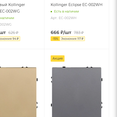
вый Kollinger
Kollinger Eclipse EC-002WH
e EC-002WG
Есть в наличии
Арт.: EC-002WH
 наличии
C-002WG
/шт
666
₽
/шт
626
₽
783
₽
кономия
94
₽
-
15
%
Экономия
117
₽
Акция