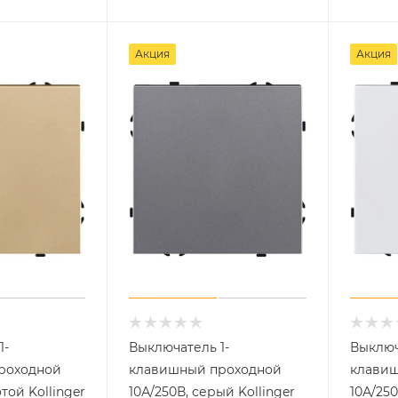
Акция
Акция
1-
Выключатель 1-
Выключ
роходной
клавишный проходной
клавиш
отой Kollinger
10А/250В, серый Kollinger
10А/25