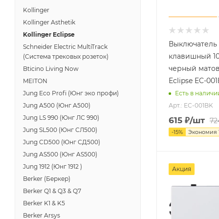
Kollinger
Kollinger Asthetik
Kollinger Eclipse
Выключатель 
Schneider Electric MultiTrack
клавишный 10
(Система трековых розеток)
черный матов
Bticino Living Now
Eclipse EC-00
MEITON
Jung Eco Profi (Юнг эко профи)
Есть в наличи
Арт.: EC-001BK
Jung A500 (Юнг A500)
Jung LS 990 (Юнг ЛС 990)
615
₽
/шт
72
Jung SL500 (Юнг СЛ500)
-
15
%
Экономия
Jung CD500 (Юнг СД500)
Jung AS500 (Юнг AS500)
Jung 1912 (Юнг 1912 )
Акция
Berker (Беркер)
Berker Q1 & Q3 & Q7
Berker K1 & K5
Berker Arsys