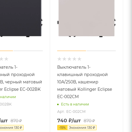
атель 1-
Выключатель 1-
ный проходной
клавишный проходной
0В, черный матовый
10А/250В, кашемир
er Eclipse EC-002BK
матовый Kollinger Eclipse
EC-002CM
 наличии
-002BK
Есть в наличии
Арт.: EC-002CM
/шт
740
₽
/шт
870
₽
870
₽
кономия
130
₽
-
15
%
Экономия
130
₽