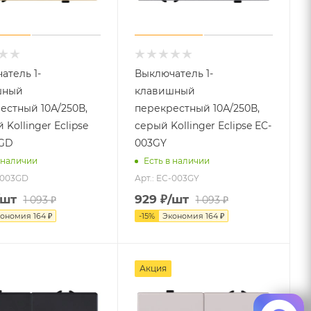
атель 1-
Выключатель 1-
шный
клавишный
естный 10А/250В,
перекрестный 10А/250В,
 Kollinger Eclipse
серый Kollinger Eclipse EC-
3GD
003GY
 наличии
Есть в наличии
-003GD
Арт.: EC-003GY
/шт
929
₽
/шт
1 093
₽
1 093
₽
кономия
164
₽
-
15
%
Экономия
164
₽
Акция