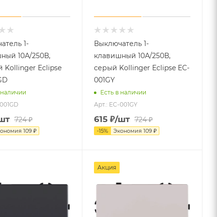
атель 1-
Выключатель 1-
ный 10А/250В,
клавишный 10А/250В,
 Kollinger Eclipse
серый Kollinger Eclipse EC-
GD
001GY
 наличии
Есть в наличии
-001GD
Арт.: EC-001GY
шт
615
₽
/шт
724
₽
724
₽
кономия
109
₽
-
15
%
Экономия
109
₽
Акция