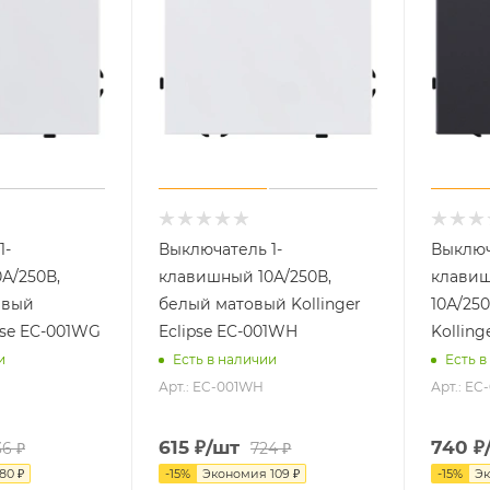
1-
Выключатель 1-
Выключ
А/250В,
клавишный 10А/250В,
клавиш
евый
белый матовый Kollinger
10А/25
ipse EC-001WG
Eclipse EC-001WH
Kolling
и
Есть в наличии
Есть в
Арт.: EC-001WH
Арт.: EC
615
₽
/шт
740
₽
36
₽
724
₽
80
₽
-
15
%
Экономия
109
₽
-
15
%
Э