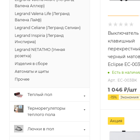
Валена Аллюр)
Legrand Valena Life (Легранд
Валена Лайф)
Legrand Celiane (Легранд Селиан)
Выключатель 
Legrand Inspiria (Легранд
клавишный
Инспириа)
перекрестный
Legrand NETATMO (Умная
розетка)
черный матов
Изделия в сборе
Eclipse EC-00
Автоматы и щиты
Есть в наличи
Прочее
Арт.: EC-003BK
1 046
₽
/шт
Теплый пол
-
15
%
Экономия
Терморегуляторы
теплого пола
Акция
Лючки в пол