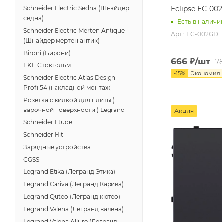
Eclipse EC-00
Schneider Electric Sedna (Шнайдер
седна)
Есть в наличи
Schneider Electric Merten Antique
Арт.: EC-002GD
(Шнайдер мертен антик)
Bironi (Бирони)
666
₽
/шт
7
EKF Стокгольм
-
15
%
Экономия
Schneider Electric Atlas Design
Profi 54 (накладной монтаж)
Розетка с вилкой для плиты (
варочной поверхности ) Legrand
Акция
Schneider Etude
Schneider Hit
Зарядные устройства
CGSS
Legrand Etika (Легранд Этика)
Legrand Cariva (Легранд Карива)
Legrand Quteo (Легранд кютео)
Legrand Valena (Легранд валена)
Legrand Valena Allure (Легранд