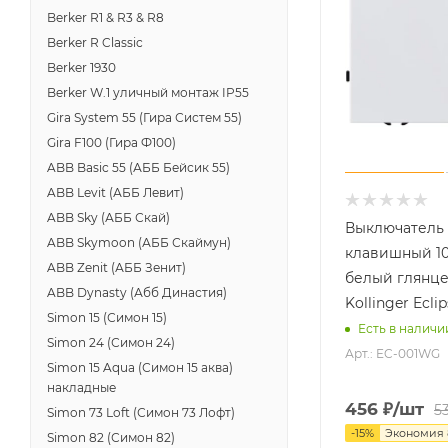
Berker R1 & R3 & R8
Berker R Classic
Berker 1930
Berker W.1 уличный монтаж IP55
Gira System 55 (Гира Систем 55)
Gira F100 (Гира Ф100)
ABB Basic 55 (АББ Бейсик 55)
ABB Levit (АББ Левит)
ABB Sky (АББ Скай)
Выключатель 
ABB Skymoon (АББ Скаймун)
клавишный 10
ABB Zenit (АББ Зенит)
белый глянц
ABB Dynasty (Абб Династия)
Kollinger Ecl
Simon 15 (Симон 15)
Есть в наличи
Simon 24 (Симон 24)
Арт.: EC-001WG
Simon 15 Aqua (Симон 15 аква)
накладные
456
₽
/шт
5
Simon 73 Loft (Симон 73 Лофт)
-
15
%
Экономия
Simon 82 (Симон 82)