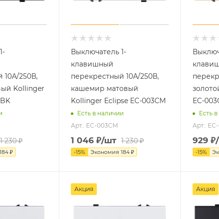
1-
Выключатель 1-
Выключ
клавишный
клави
 10А/250В,
перекрестный 10А/250В,
перекр
ый Kollinger
кашемир матовый
золотой
3BK
Kollinger Eclipse EC-003CM
EC-00
и
Есть в наличии
Есть в
Арт.: EC-003CM
Арт.: EC
1 046
₽
/шт
929
₽
1 230
₽
1 230
₽
184
₽
-
15
%
Экономия
184
₽
-
15
%
Э
Акция
Акция