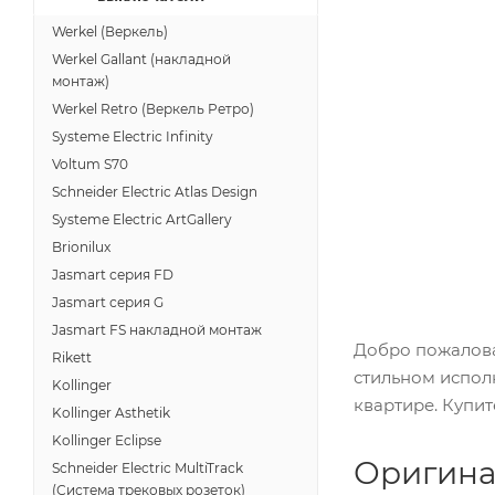
Werkel (Веркель)
Werkel Gallant (накладной
монтаж)
Werkel Retro (Веркель Ретро)
Systeme Electric Infinity
Voltum S70
Schneider Electric Atlas Design
Systeme Electric ArtGallery
Brionilux
Jasmart серия FD
Jasmart серия G
Jasmart FS накладной монтаж
Добро пожалова
Rikett
стильном испол
Kollinger
квартире. Купит
Kollinger Asthetik
Kollinger Eclipse
Оригина
Schneider Electric MultiTrack
(Система трековых розеток)