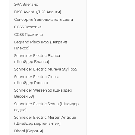
ЭРА Элеганс
DKC Avanti (ДКС Аванти)
Сенсорный выключатель света
CGSS Эстетика
CGSS Практика
Legrand Plexo IP55 (Легранд
Плексо)
Schneider Electric Blanca
(Шнайдер Бланка)
Schneider Electric Mureva Styl ip55
Schneider Electric Glossa
(Шнайдер Глосса)
Schneider Wessen 59 (Шнайдер
Вессен 59)
Schneider Electric Sedna (Шнайдер
седна)
Schneider Electric Merten Antique
(Шнайдер мертен антик)
Bironi (Бирони)