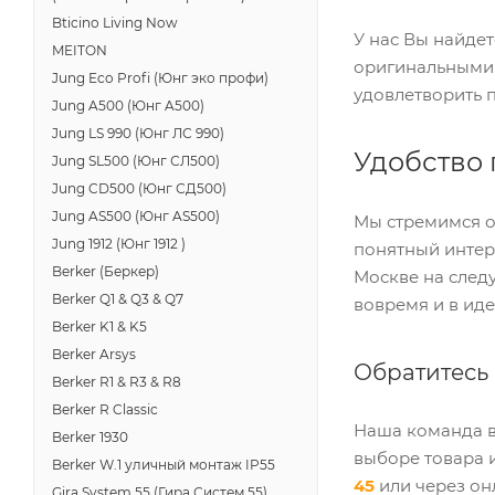
Bticino Living Now
У нас Вы найде
MEITON
оригинальными 
Jung Eco Profi (Юнг эко профи)
удовлетворить 
Jung A500 (Юнг A500)
Jung LS 990 (Юнг ЛС 990)
Удобство 
Jung SL500 (Юнг СЛ500)
Jung CD500 (Юнг СД500)
Jung AS500 (Юнг AS500)
Мы стремимся о
Jung 1912 (Юнг 1912 )
понятный интер
Berker (Беркер)
Москве на след
Berker Q1 & Q3 & Q7
вовремя и в ид
Berker K1 & K5
Berker Arsys
Обратитесь 
Berker R1 & R3 & R8
Berker R Classic
Наша команда в
Berker 1930
выборе товара 
Berker W.1 уличный монтаж IP55
45
или через он
Gira System 55 (Гира Систем 55)