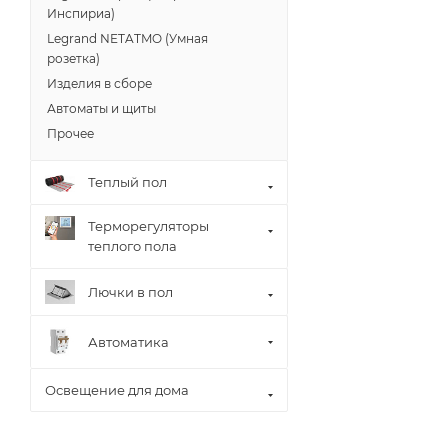
Инспириа)
Legrand NETATMO (Умная
розетка)
Изделия в сборе
Автоматы и щиты
Прочее
Теплый пол
Терморегуляторы
теплого пола
Лючки в пол
Автоматика
Освещение для дома