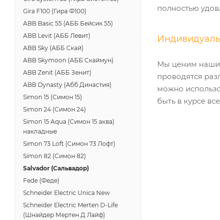
полностью удов
Gira F100 (Гира Ф100)
ABB Basic 55 (АББ Бейсик 55)
ABB Levit (АББ Левит)
Индивидуальн
ABB Sky (АББ Скай)
ABB Skymoon (АББ Скаймун)
Мы ценим наших
ABB Zenit (АББ Зенит)
проводятся раз
ABB Dynasty (Абб Династия)
можно использо
Simon 15 (Симон 15)
быть в курсе вс
Simon 24 (Симон 24)
Simon 15 Aqua (Симон 15 аква)
накладные
Simon 73 Loft (Симон 73 Лофт)
Simon 82 (Симон 82)
Salvador (Сальвадор)
Fede (Феде)
Schneider Electric Unica New
Schneider Electric Merten D-Life
(Шнайдер Мертен Д Лайф)