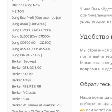
Bticino Living Now
У нас Вы найде
MEITON
оригинальными 
Jung Eco Profi (Юнг эко профи)
удовлетворить 
Jung A500 (Юнг A500)
Jung LS 990 (Юнг ЛС 990)
Удобство 
Jung SL500 (Юнг СЛ500)
Jung CD500 (Юнг СД500)
Jung AS500 (Юнг AS500)
Мы стремимся о
Jung 1912 (Юнг 1912 )
понятный интер
Berker (Беркер)
Москве на след
Berker Q1 & Q3 & Q7
вовремя и в ид
Berker K1 & K5
Berker Arsys
Обратитесь 
Berker R1 & R3 & R8
Berker R Classic
Наша команда в
Berker 1930
выборе товара 
Berker W.1 уличный монтаж IP55
45
или через он
Gira System 55 (Гира Систем 55)