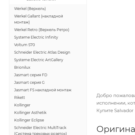
Werkel (Веркель)
Werkel Gallant (накладной
монтаж)
Werkel Retro (Веркель Ретро)
Systeme Electric Infinity
Voltum S70
Schneider Electric Atlas Design
Systeme Electric ArtGallery
Brionilux
Jasmart серия FD
Jasmart серия G
Jasmart FS накладной монтаж
Добро пожаловат
Rikett
исполнении, ко
Kollinger
Купите Salvador
Kollinger Asthetik
Kollinger Eclipse
Оригина
Schneider Electric MultiTrack
(Система трековых розеток)