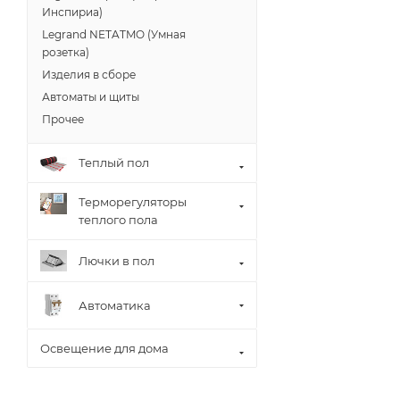
Инспириа)
Legrand NETATMO (Умная
розетка)
Изделия в сборе
Автоматы и щиты
Прочее
Теплый пол
Терморегуляторы
теплого пола
Лючки в пол
Автоматика
Освещение для дома