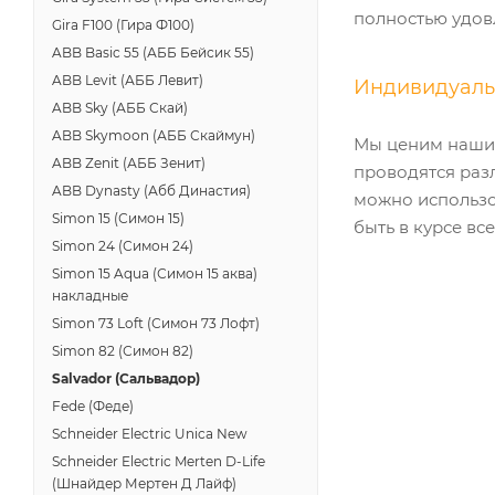
полностью удов
Gira F100 (Гира Ф100)
ABB Basic 55 (АББ Бейсик 55)
ABB Levit (АББ Левит)
Индивидуальн
ABB Sky (АББ Скай)
ABB Skymoon (АББ Скаймун)
Мы ценим наших
ABB Zenit (АББ Зенит)
проводятся раз
ABB Dynasty (Абб Династия)
можно использо
Simon 15 (Симон 15)
быть в курсе вс
Simon 24 (Симон 24)
Simon 15 Aqua (Симон 15 аква)
накладные
Simon 73 Loft (Симон 73 Лофт)
Simon 82 (Симон 82)
Salvador (Сальвадор)
Fede (Феде)
Schneider Electric Unica New
Schneider Electric Merten D-Life
(Шнайдер Мертен Д Лайф)