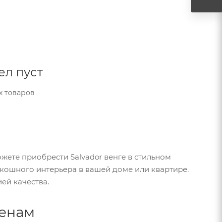
ел пуст
х товаров
жете приобрести Salvador венге в стильном
скошного интерьера в вашей доме или квартире.
ией качества.
ценам