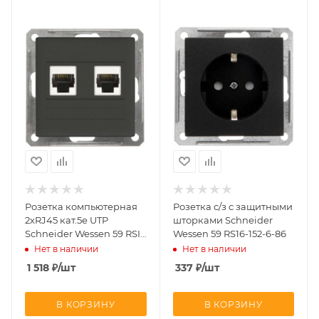
Розетка компьютерная
Розетка с/з с защитными
2хRJ45 кат.5е UTP
шторками Schneider
Schneider Wessen 59 RSI-
Wessen 59 RS16-152-6-86
251KK5E-6-86
Нет в наличии
Нет в наличии
1 518
₽
/шт
337
₽
/шт
В КОРЗИНУ
В КОРЗИНУ