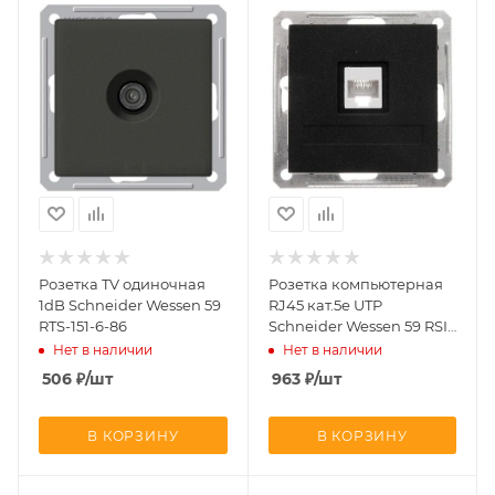
Розетка TV одиночная
Розетка компьютерная
1dB Schneider Wessen 59
RJ45 кат.5е UTP
RTS-151-6-86
Schneider Wessen 59 RSI-
152K5E-6-86
Нет в наличии
Нет в наличии
506
₽
/шт
963
₽
/шт
В КОРЗИНУ
В КОРЗИНУ