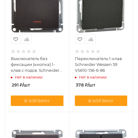
Выключатель без
Переключатель 1-клав
фиксации (кнопка) 1-
Schneider Wessen 59
клав с подсв. Schneider
VS610-156-6-86
Wessen 59 VS110-151-6-86
Нет в наличии
Нет в наличии
291
₽
/шт
378
₽
/шт
В КОРЗИНУ
В КОРЗИНУ