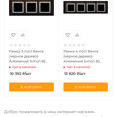
Рамка 3-пост Венге
Рамка 4-пост Венге
(чёрное дерево)-
(чёрное дерево)-
Алюминий Simon 82
Алюминий Simon 82
82937-65
82947-65
Нет в наличии
Нет в наличии
10 392
₽
/шт
13 920
₽
/шт
В КОРЗИНУ
В КОРЗИНУ
Добро пожаловать в наш интернет-магазин