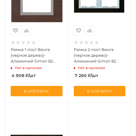
Рамка 1-пост Венге
Рамка 2-пост Венге
(чёрное дерево)-
(чёрное дерево)-
Алюминий Simon 82
Алюминий Simon 82
82917-65
82927-65
Нет в наличии
Нет в наличии
4 908
₽
/шт
7 260
₽
/шт
В КОРЗИНУ
В КОРЗИНУ