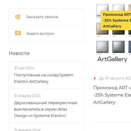
Промокод ART
Заказать звонок
-25% Systeme E
ArtGallery
Задать вопрос
Новости
31 мая 2024
Поступление на склад System
До 31 августа 20
Electric ArtGallery
Промокод ART н
-25% Systeme Ele
31 января 2024
ArtGallery
Двухклавишный перекрестный
выключатель в серии Atlas
Design от Systeme Electric!
31 января 2024