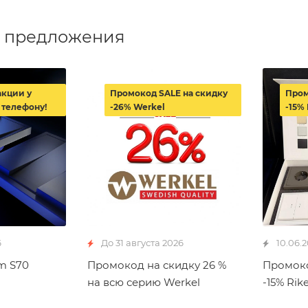
 предложения
акции у
Промокод SALE на скидку
Пром
 телефону!
-26% Werkel
-15% 
6
До 31 августа 2026
10.06.
m S70
Промокод на скидку 26 %
Промоко
на всю серию Werkel
-15% Rike