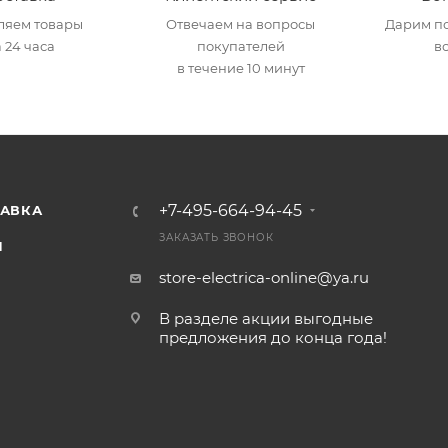
ляем товары
Отвечаем на вопросы
Дарим по
 24 часа
покупателей
в
в течение 10 минут
+7-495-664-94-45
ТАВКА
ЗАКАЗАТЬ ЗВОНОК
И
store-electrica-online@ya.ru
В разделе акции выгодные
предложения до конца года!