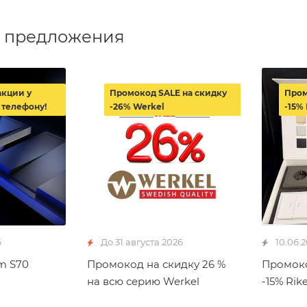
 предложения
акции у
Промокод SALE на скидку
Пром
 телефону!
-26% Werkel
-15% 
6
До 31 августа 2026
10.06.
m S70
Промокод на скидку 26 %
Промоко
на всю серию Werkel
-15% Rike