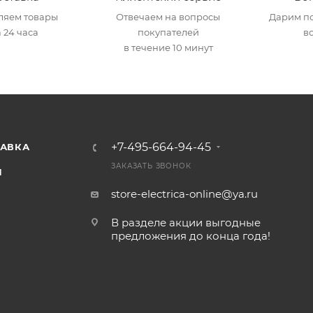
ляем товары
Отвечаем на вопросы
Дарим по
 24 часа
покупателей
в
в течение 10 минут
+7-495-664-94-45
ТАВКА
ЗАКАЗАТЬ ЗВОНОК
И
store-electrica-online@ya.ru
В разделе акции выгодные
предложения до конца года!