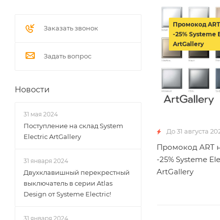
Промокод ART
Заказать звонок
-25% Systeme E
ArtGallery
Задать вопрос
Новости
31 мая 2024
Поступление на склад System
До 31 августа 20
Electric ArtGallery
Промокод ART н
-25% Systeme Ele
31 января 2024
ArtGallery
Двухклавишный перекрестный
выключатель в серии Atlas
Design от Systeme Electric!
31 января 2024