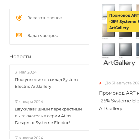
Промокод ART
Заказать звонок
-25% Systeme E
ArtGallery
Задать вопрос
Новости
31 мая 2024
Поступление на склад System
До 31 августа 20
Electric ArtGallery
Промокод ART н
-25% Systeme Ele
31 января 2024
ArtGallery
Двухклавишный перекрестный
выключатель в серии Atlas
Design от Systeme Electric!
31 января 2024