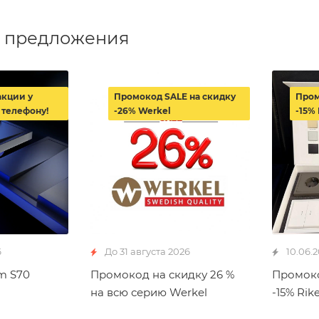
 предложения
акции у
Промокод SALE на скидку
Пром
 телефону!
-26% Werkel
-15% 
6
До 31 августа 2026
10.06.
m S70
Промокод на скидку 26 %
Промоко
на всю серию Werkel
-15% Rike