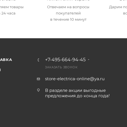
ляем товары
Отвечаем на вопросы
Дарим по
 24 часа
покупателей
в
в течение 10 минут
+7-495-664-94-45
ТАВКА
ЗАКАЗАТЬ ЗВОНОК
И
store-electrica-online@ya.ru
В разделе акции выгодные
предложения до конца года!