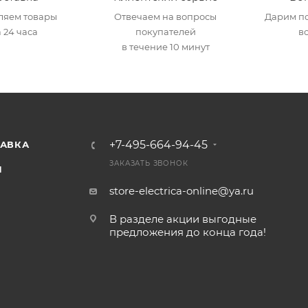
ляем товары
Отвечаем на вопросы
Дарим по
 24 часа
покупателей
в
в течение 10 минут
+7-495-664-94-45
ТАВКА
ЗАКАЗАТЬ ЗВОНОК
И
store-electrica-online@ya.ru
В разделе акции выгодные
предложения до конца года!