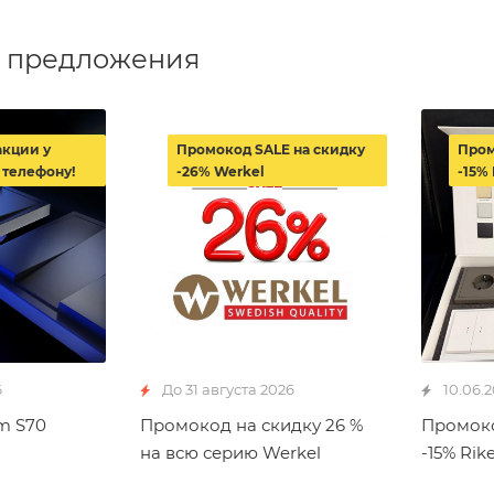
 предложения
акции у
Промокод SALE на скидку
Пром
 телефону!
-26% Werkel
-15% 
6
До 31 августа 2026
10.06.
m S70
Промокод на скидку 26 %
Промоко
на всю серию Werkel
-15% Rike