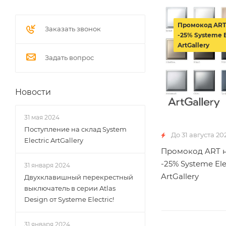
Промокод ART
Заказать звонок
-25% Systeme E
ArtGallery
Задать вопрос
Новости
31 мая 2024
Поступление на склад System
До 31 августа 20
Electric ArtGallery
Промокод ART н
-25% Systeme Ele
31 января 2024
ArtGallery
Двухклавишный перекрестный
выключатель в серии Atlas
Design от Systeme Electric!
31 января 2024