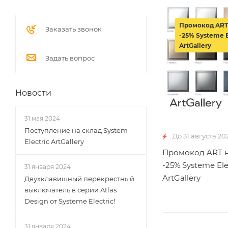
Промокод ART
Заказать звонок
-25% Systeme E
ArtGallery
Задать вопрос
Новости
31 мая 2024
Поступление на склад System
До 31 августа 20
Electric ArtGallery
Промокод ART н
-25% Systeme Ele
31 января 2024
ArtGallery
Двухклавишный перекрестный
выключатель в серии Atlas
Design от Systeme Electric!
31 января 2024