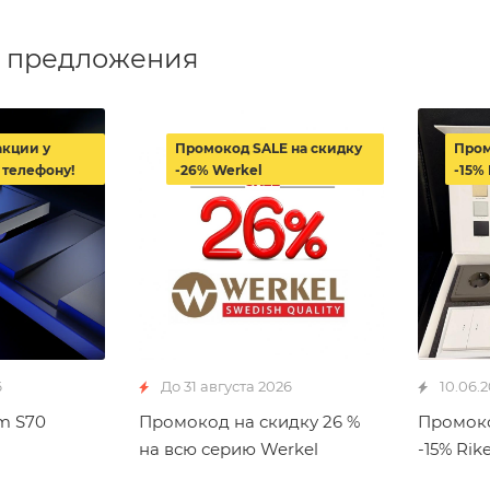
 предложения
акции у
Промокод SALE на скидку
Пром
 телефону!
-26% Werkel
-15% 
6
До 31 августа 2026
10.06.
m S70
Промокод на скидку 26 %
Промоко
на всю серию Werkel
-15% Rike