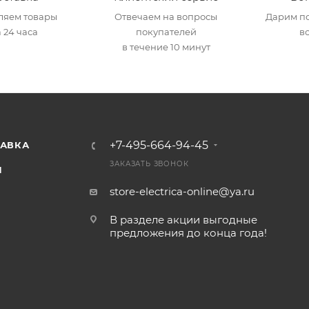
ляем товары
Отвечаем на вопросы
Дарим по
 24 часа
покупателей
в
в течение 10 минут
+7-495-664-94-45
ТАВКА
ЗАКАЗАТЬ ЗВОНОК
И
store-electrica-online@ya.ru
В разделе акции выгодные
предложения до конца года!