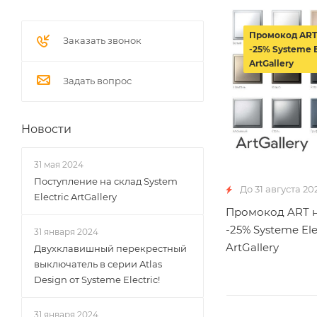
Промокод ART
Заказать звонок
-25% Systeme E
ArtGallery
Задать вопрос
Новости
31 мая 2024
Поступление на склад System
До 31 августа 20
Electric ArtGallery
Промокод ART н
-25% Systeme Ele
31 января 2024
ArtGallery
Двухклавишный перекрестный
выключатель в серии Atlas
Design от Systeme Electric!
31 января 2024