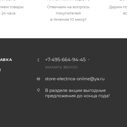
ляем товары
Отвечаем на вопросы
Дарим по
 24 часа
покупателей
в
в течение 10 минут
+7-495-664-94-45
ТАВКА
ЗАКАЗАТЬ ЗВОНОК
И
store-electrica-online@ya.ru
В разделе акции выгодные
предложения до конца года!