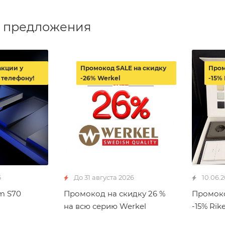
 предложения
акции у
Промокод SALE на скидку
Пром
 телефону!
-26% Werkel
-15% 
6
До 31 августа 2026
10.06.
m S70
Промокод на скидку 26 %
Промоко
на всю серию Werkel
-15% Rike