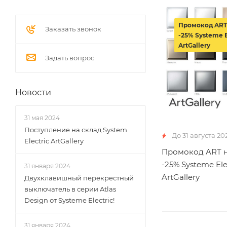
Промокод ART
Заказать звонок
-25% Systeme E
ArtGallery
Задать вопрос
Новости
31 мая 2024
Поступление на склад System
До 31 августа 20
Electric ArtGallery
Промокод ART н
-25% Systeme Ele
31 января 2024
ArtGallery
Двухклавишный перекрестный
выключатель в серии Atlas
Design от Systeme Electric!
31 января 2024