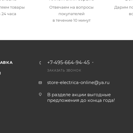
ляем товары
Отвечаем на вопросы
Дарим по
 24 часа
покупателей
в
в течение 10 минут
+7-495-664-94-45
ТАВКА
ЗАКАЗАТЬ ЗВОНОК
И
store-electrica-online@ya.ru
В разделе акции выгодные
предложения до конца года!