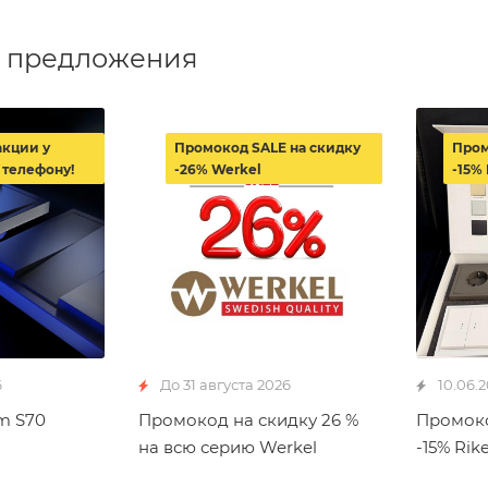
 предложения
акции у
Промокод SALE на скидку
Пром
 телефону!
-26% Werkel
-15% 
6
До 31 августа 2026
10.06.
m S70
Промокод на скидку 26 %
Промоко
на всю серию Werkel
-15% Rike