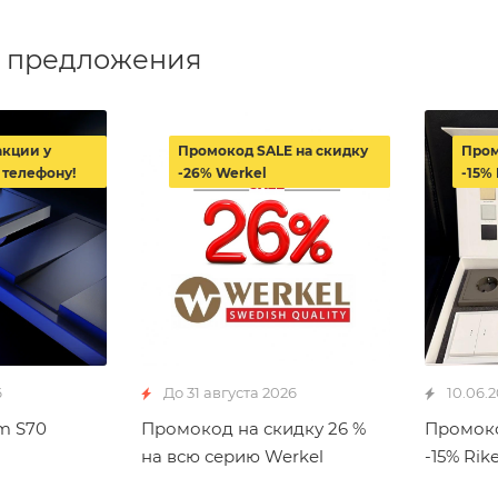
 предложения
акции у
Промокод SALE на скидку
Пром
 телефону!
-26% Werkel
-15% 
6
До 31 августа 2026
10.06.
m S70
Промокод на скидку 26 %
Промоко
на всю серию Werkel
-15% Rike