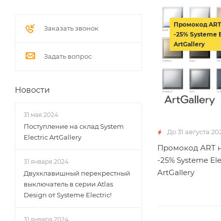
Промокод ART
Заказать звонок
-25% Systeme E
ArtGallery
Задать вопрос
Новости
31 мая 2024
Поступление на склад System
До 31 августа 20
Electric ArtGallery
Промокод ART н
-25% Systeme Ele
31 января 2024
ArtGallery
Двухклавишный перекрестный
выключатель в серии Atlas
Design от Systeme Electric!
31 января 2024