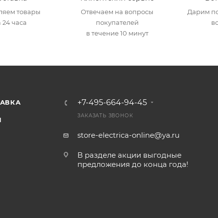
ляем товары
Отвечаем на вопросы
Дарим по
 24 часа
покупателей
в
в течение 10 минут
+7-495-664-94-45
ТАВКА
ЗАКАЗАТЬ ЗВОНОК
И
store-electrica-online@ya.ru
В разделе акции выгодные
предложения до конца года!