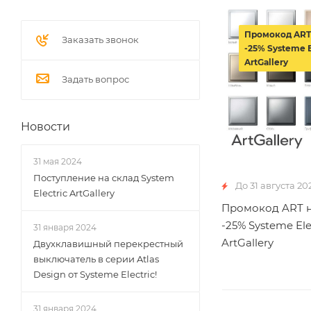
Промокод ART
Заказать звонок
-25% Systeme E
ArtGallery
Задать вопрос
Новости
31 мая 2024
Поступление на склад System
До 31 августа 20
Electric ArtGallery
Промокод ART н
-25% Systeme Ele
31 января 2024
ArtGallery
Двухклавишный перекрестный
выключатель в серии Atlas
Design от Systeme Electric!
31 января 2024