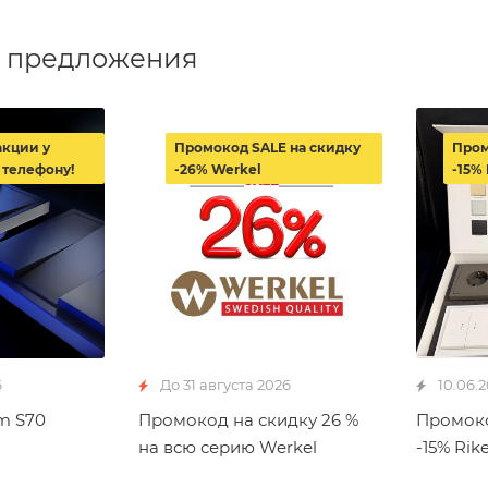
 предложения
акции у
Промокод SALE на скидку
Пром
 телефону!
-26% Werkel
-15% 
6
До 31 августа 2026
10.06.
m S70
Промокод на скидку 26 %
Промоко
на всю серию Werkel
-15% Rike