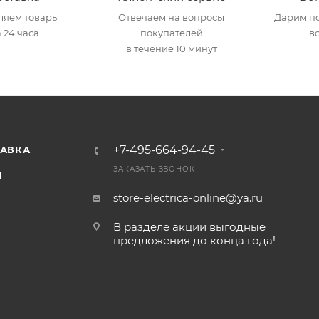
ляем товары
Отвечаем на вопросы
Дарим по
 24 часа
покупателей
в
в течение 10 минут
+7-495-664-94-45
ТАВКА
ЗАКАЗАТЬ ЗВОНОК
И
store-electrica-online@ya.ru
В разделе акции выгодные
предложения до конца года!