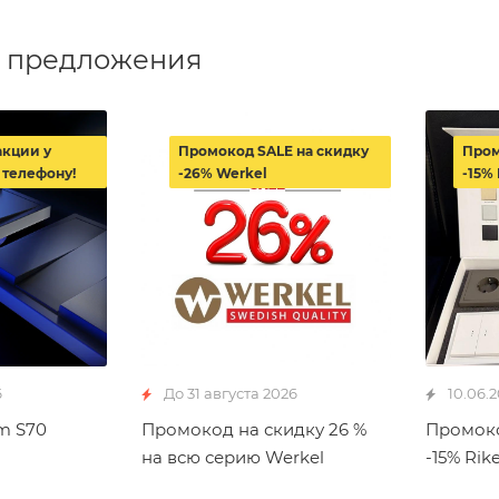
 предложения
акции у
Промокод SALE на скидку
Пром
 телефону!
-26% Werkel
-15% 
6
До 31 августа 2026
10.06.
m S70
Промокод на скидку 26 %
Промоко
на всю серию Werkel
-15% Rike