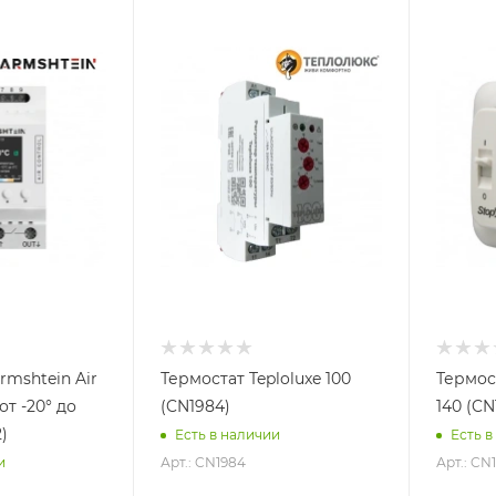
rmshtein Air
Термостат Teploluxe 100
Термос
 от -20° до
(CN1984)
140 (CN
)
Есть в наличии
Есть в
Арт.: CN1984
Арт.: CN
и