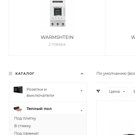
WARMSHTEIN
W
2 товара
По умолчанию (во
КАТАЛОГ
Розетки и
Цена
выключатели
Теплый пол
Под плитку
В стяжку
Под ламинат