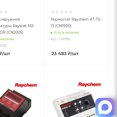
 наружной
Термостат Raychem AT-TS-
атуры Raystat-M2-
13 (CN1990)
OR (CN2005)
Есть в наличии
Арт.: CN1990
 наличии
2005
₽
/шт
23 483
₽
/шт