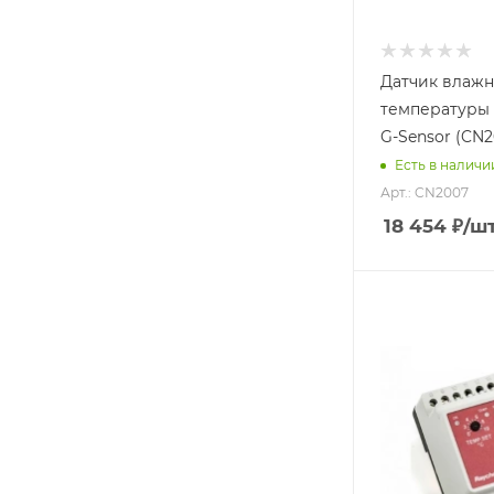
Датчик влажн
температуры 
G-Sensor (CN2
Есть в наличи
Арт.: CN2007
18 454
₽
/ш