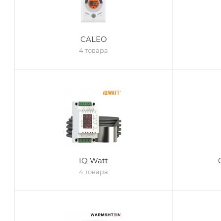
CALEO
4 товара
IQ Watt
4 товара