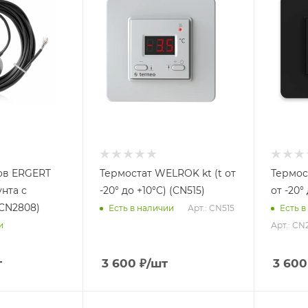
ов ERGERT
Термостат WELROK kt (t от
Термос
нта с
-20° до +10°C) (CN515)
от -20°
CN2808)
Арт.: CN515
Есть в наличии
Есть в
Арт.: CN
и
т
3 600
₽
/шт
3 600