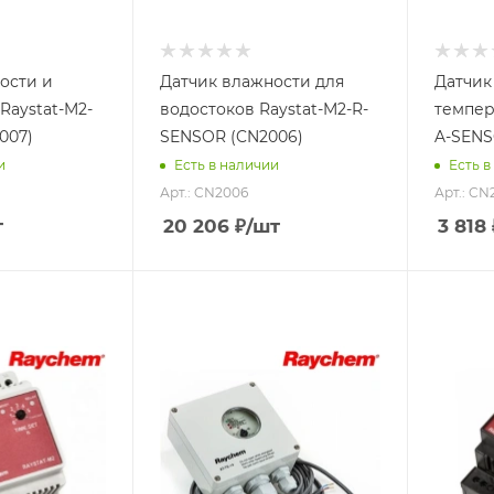
ости и
Датчик влажности для
Датчик
Raystat-M2-
водостоков Raystat-M2-R-
темпер
007)
SENSOR (CN2006)
A-SENS
и
Есть в наличии
Есть в
Арт.: CN2006
Арт.: CN
т
20 206
₽
/шт
3 818