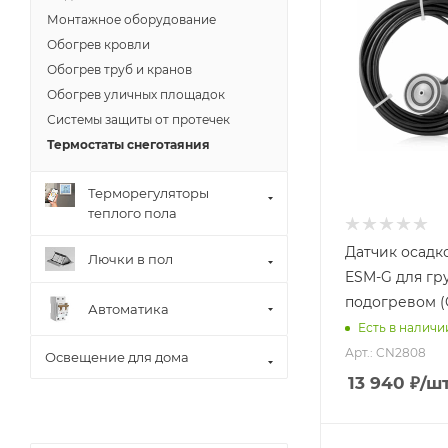
Монтажное оборудование
Обогрев кровли
Обогрев труб и кранов
Обогрев уличных площадок
Системы защиты от протечек
Термостаты снеготаяния
Терморегуляторы
теплого пола
Датчик осадк
Лючки в пол
ESM-G для гру
подогревом (
Автоматика
Есть в наличи
Арт.: CN2808
Освещение для дома
13 940
₽
/ш