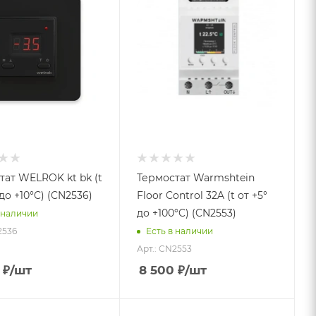
тат WELROK kt bk (t
Термостат Warmshtein
 до +10°C) (CN2536)
Floor Control 32A (t от +5°
до +100°C) (CN2553)
 наличии
2536
Есть в наличии
Арт.: CN2553
₽
/шт
8 500
₽
/шт