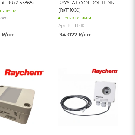
t 190 (2153868)
RAYSTAT-CONTROL-11-DIN
(RaT11000)
 наличии
53868
Есть в наличии
Арт.: RaT11000
0
₽
/шт
34 022
₽
/шт