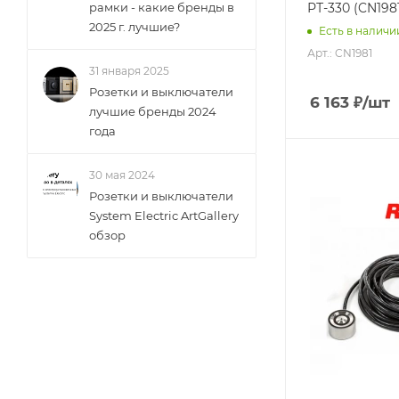
РТ-330 (CN198
рамки - какие бренды в
2025 г. лучшие?
Есть в наличи
Арт.: CN1981
31 января 2025
Розетки и выключатели
6 163
₽
/шт
лучшие бренды 2024
года
30 мая 2024
Розетки и выключатели
System Electric ArtGallery
обзор