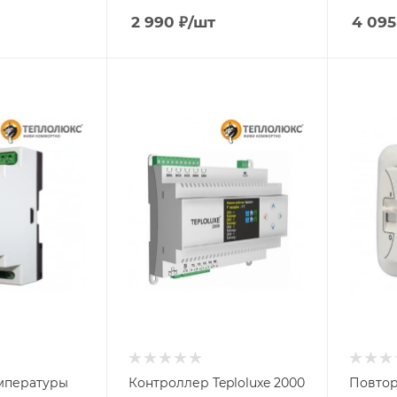
2 990
₽
/шт
4 095
мпературы
Контроллер Teploluxe 2000
Повтор