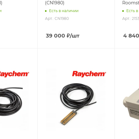
1)
(CN1980)
Roomsta
и
Есть в наличии
Есть в
Арт.: CN1980
Арт.: 21
39 000
₽
/шт
4 84