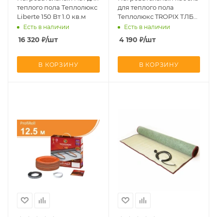
теплого пола Теплолюкс
для теплого пола
Liberte 150 Вт 1.0 кв.м
Теплолюкс TROPIX ТЛБЭ
190 Вт 13 м
Есть в наличии
Есть в наличии
16 320
₽
/шт
4 190
₽
/шт
В КОРЗИНУ
В КОРЗИНУ