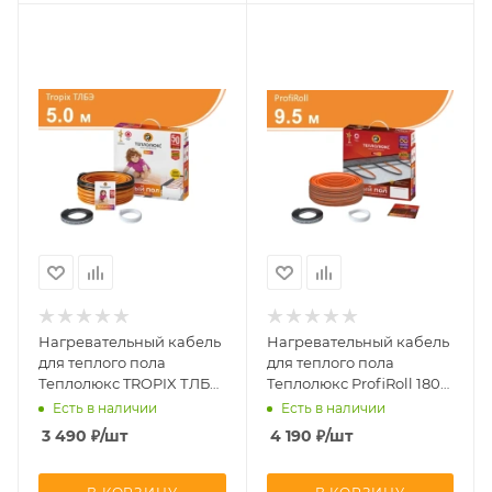
Нагревательный кабель
Нагревательный кабель
для теплого пола
для теплого пола
Теплолюкс TROPIX ТЛБЭ
Теплолюкс ProfiRoll 180
100 Вт 5 м
Вт. 9,5 м
Есть в наличии
Есть в наличии
3 490
₽
/шт
4 190
₽
/шт