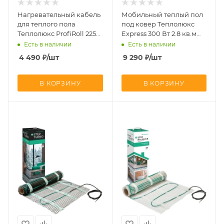
Нагревательный кабель
Мобильный теплый пол
для теплого пола
под ковер Теплолюкс
Теплолюкс ProfiRoll 225
Express 300 Вт 2.8 кв.м
Вт. 12,5 м
200х140
Есть в наличии
Есть в наличии
4 490
₽
/шт
9 290
₽
/шт
В КОРЗИНУ
В КОРЗИНУ