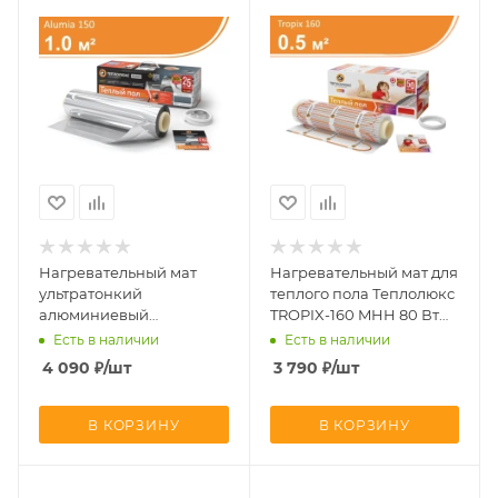
Нагревательный мат
Нагревательный мат для
ультратонкий
теплого пола Теплолюкс
алюминиевый
TROPIX-160 MHH 80 Вт
Теплолюкс Alumia 150 Вт
0.5 кв.м
Есть в наличии
Есть в наличии
1.0 кв.м
4 090
₽
/шт
3 790
₽
/шт
В КОРЗИНУ
В КОРЗИНУ