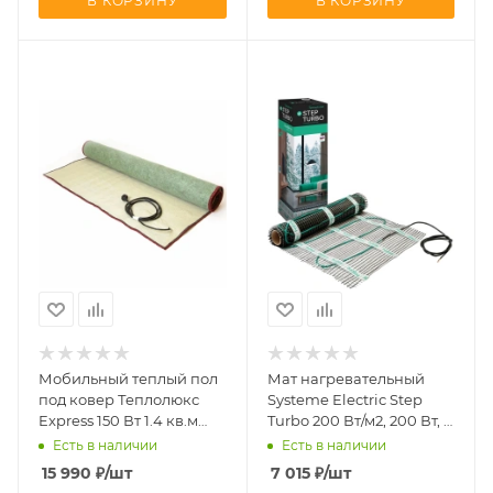
В КОРЗИНУ
В КОРЗИНУ
Мобильный теплый пол
Мат нагревательный
под ковер Теплолюкс
Systeme Electric Step
Express 150 Вт 1.4 кв.м
Turbo 200 Вт/м2, 200 Вт, 1
140х100
м2 STM200010
Есть в наличии
Есть в наличии
15 990
₽
/шт
7 015
₽
/шт