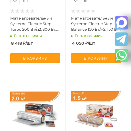
Мат нагревательный
Мат нагревательный
Systeme Electric Step
Systeme Electric Step
Turbo 200 Вт/м2, 300 Вт,
Balance 150 Вт/м2, 150 Вт,
1,5 м2 STM200015
1 м2 SBM150010
Есть в наличии
Есть в наличии
8 418
₽
/шт
4 050
₽
/шт
В КОРЗИНУ
В КОРЗИНУ