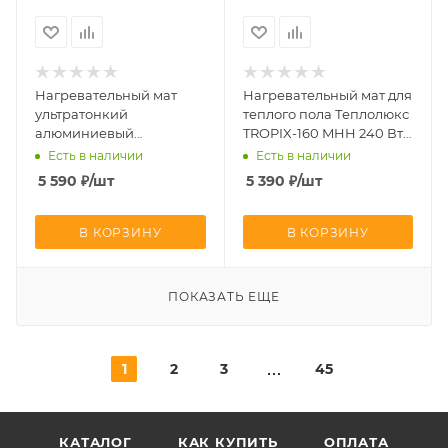
Нагревательный мат
Нагревательный мат для
ультратонкий
теплого пола Теплолюкс
алюминиевый
TROPIX-160 MHH 240 Вт
Теплолюкс Alumia 300
1.5 кв.м
Есть в наличии
Есть в наличии
Вт 2.0 кв.м
5 590
₽
/шт
5 390
₽
/шт
В КОРЗИНУ
В КОРЗИНУ
ПОКАЗАТЬ ЕЩЕ
1
2
3
45
КАТАЛОГ
КАК КУПИТЬ
ОПЛАТА