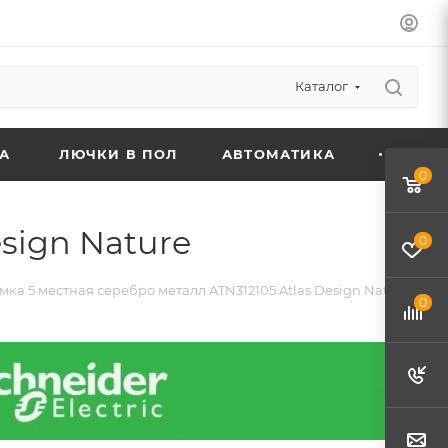
Каталог
А
ЛЮЧКИ В ПОЛ
АВТОМАТИКА
0
sign Nature
0
мка 5 местная серебро металл ATN312105 Atlas Design Nature
0