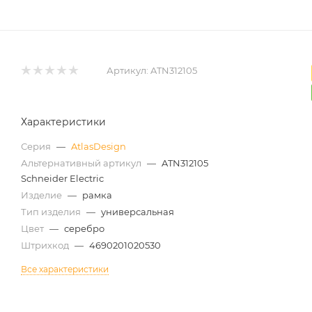
Артикул:
ATN312105
Характеристики
Серия
—
AtlasDesign
Альтернативный артикул
—
ATN312105
Schneider Electric
Изделие
—
рамка
Тип изделия
—
универсальная
Цвет
—
серебро
Штрихкод
—
4690201020530
Все характеристики