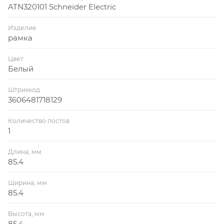
ATN320101 Schneider Electric
Изделие
рамка
Цвет
Белый
Штрихкод
3606481718129
Количество постов
1
Длина, мм
85.4
Ширина, мм
85.4
Высота, мм
85.4