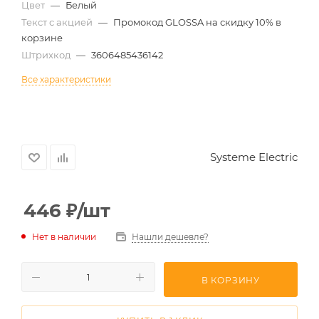
Цвет
—
Белый
Текст с акцией
—
Промокод GLOSSA на скидку 10% в
корзине
Штрихкод
—
3606485436142
Все характеристики
Systeme Electric
446
₽
/шт
Нет в наличии
Нашли дешевле?
В КОРЗИНУ