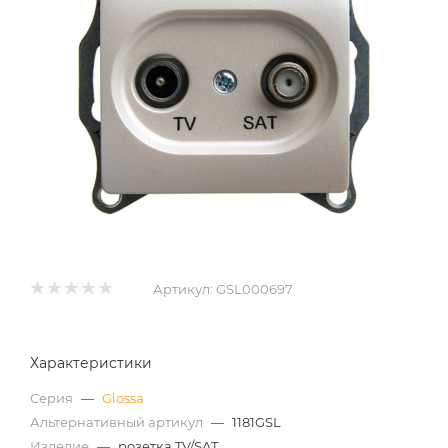
Артикул:
GSL000697
Характеристики
Серия
—
Glossa
Альтернативный артикул
—
1181GSL
Изделие
—
розетка TV/SAT