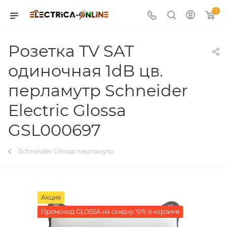
0
Розетка TV SAT
одиночная 1dB цв.
перламутр Schneider
Electric Glossa
GSL000697
Schneider Glossa перламутр
Акция
Промокод GLOSSA на скидку 10% в корзине