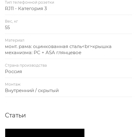
Тип телефонной розетки
RJ11 - Категория 3
Вес, кг
55
Материал
монт. рама: оцинкованная сталь<br>крышка
механизма: PC + ASA глянцевое
Страна производства
Россия
Монтаж
Внутренний / скрытый
Статьи