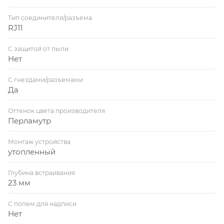
Тип соединителя/разъема
RJ11
С защитой от пыли
Нет
С гнездами/разъемами
Да
Оттенок цвета производителя
Перламутр
Монтаж устройства
утопленный
Глубина встраивания
23 мм
С полем для надписи
Нет