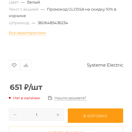
Цвет
—
Белый
Текст с акцией
—
Промокод GLOSSA на скидку 10% в
корзине
Штрихкод
—
3606485436234
Все характеристики
Systeme Electric
651
₽
/шт
Нет в наличии
Нашли дешевле?
В КОРЗИНУ