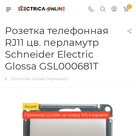
0
Розетка телефонная
RJ11 цв. перламутр
Schneider Electric
Glossa GSL000681T
Schneider Glossa перламутр
Акция
Промокод GLOSSA на скидку 10% в корзине