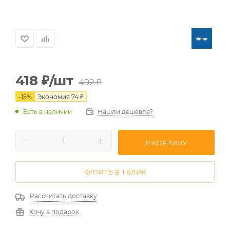
418
₽
/шт
492
₽
-
15
%
Экономия
74
₽
Есть в наличии
Нашли дешевле?
В КОРЗИНУ
КУПИТЬ В 1 КЛИК
Рассчитать доставку
Хочу в подарок