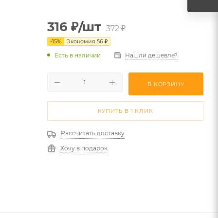
316
₽
/шт
372
₽
-
15
%
Экономия
56
₽
Есть в наличии
Нашли дешевле?
В КОРЗИНУ
КУПИТЬ В 1 КЛИК
Рассчитать доставку
Хочу в подарок