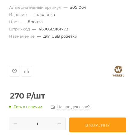
Альтернативный артикул
—
a051064
Изделие
—
накладка
Цвет
—
бронза
Штрихкод
—
4690389161773
Назначение
—
для USB розетки
270
₽
/шт
Есть в наличии
Нашли дешевле?
В КОРЗИНУ