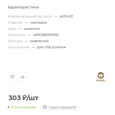
Характеристики
Альтернативный артикул
—
a051422
Изделие
—
накладка
Цвет
—
шампань
Штрихкод
—
4690389160592
Фактура
—
рифленый
Назначение
—
для USB розетки
303
₽
/шт
Есть в наличии
Нашли дешевле?