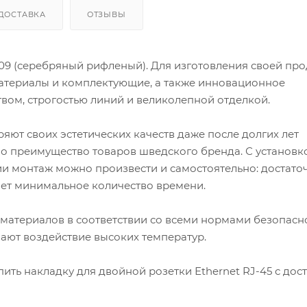
ДОСТАВКА
ОТЗЫВЫ
109 (серебряный рифленый). Для изготовления своей пр
атериалы и комплектующие, а также инновационное
вом, строгостью линий и великолепной отделкой.
яют своих эстетических качеств даже после долгих лет
о преимущество товаров шведского бренда. С установк
ии монтаж можно произвести и самостоятельно: достато
мет минимальное количество времени.
 материалов в соответствии со всеми нормами безопасно
ают воздействие высоких температур.
упить накладку для двойной розетки Еthernet RJ-45 с дос