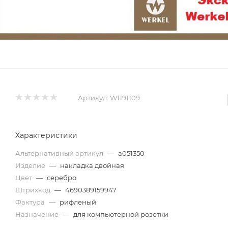
Артикул:
W1191109
Характеристики
Альтернативный артикул
—
a051350
Изделие
—
накладка двойная
Цвет
—
серебро
Штрихкод
—
4690389159947
Фактура
—
рифленый
Назначение
—
для компьютерной розетки