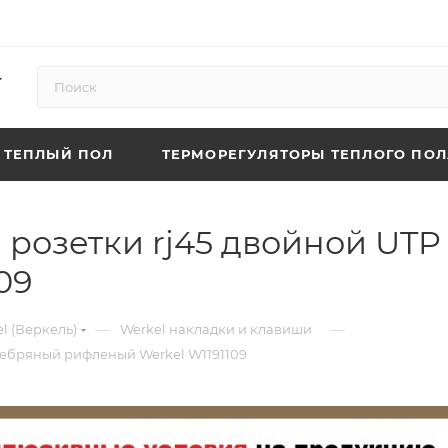
ТЕПЛЫЙ ПОЛ
ТЕРМОРЕГУЛЯТОРЫ ТЕПЛОГО ПОЛ
розетки rj45 двойной UTP
09
—
—
l (Веркель)
Werkel накладки и клавиши
еребряный рифленый Werkel W1191109