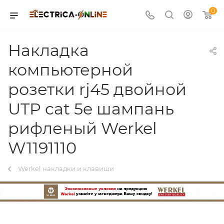
0
Накладка
компьютерной
розетки rj45 двойной
UTP cat 5e шампань
рифленый Werkel
W1191110
Werkel накладки и клавиши