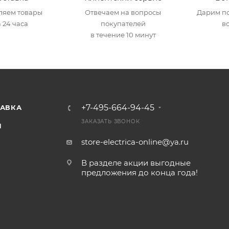
ляем товары
Отвечаем на вопросы
Дарим по
 24 часа
покупателей
в
в течение 10 минут
+7-495-664-94-45
ТАВКА
ЗАКАЗАТЬ ЗВОНОК
И
store-electrica-online@ya.ru
В разделе акции выгодные
предложения до конца года!