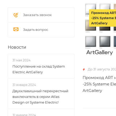
Промокод ART
Заказать звонок
-25% Systeme E
ArtGallery
Задать вопрос
Новости
31 мая 2024
Поступление на склад System
До 31 августа 20
Electric ArtGallery
Промокод ART н
-25% Systeme Ele
31 января 2024
ArtGallery
Двухклавишный перекрестный
выключатель в серии Atlas
Design от Systeme Electric!
31 января 2024