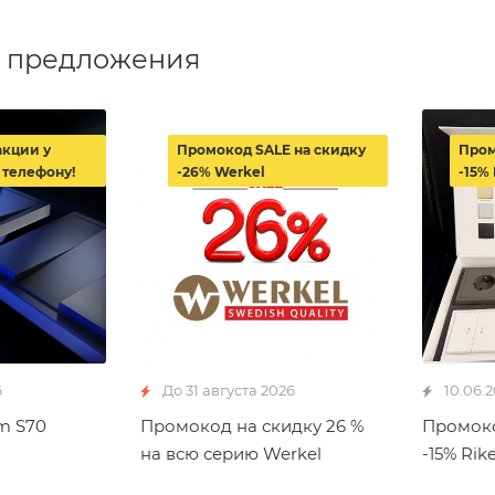
 предложения
акции у
Промокод SALE на скидку
Пром
 телефону!
-26% Werkel
-15% 
6
До 31 августа 2026
10.06.
m S70
Промокод на скидку 26 %
Промоко
на всю серию Werkel
-15% Rike