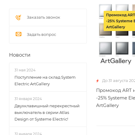
Промокод ART
Заказать звонок
-25% Systeme E
ArtGallery
Задать вопрос
Новости
31 мая 2024
Поступление на склад System
До 31 августа 20
Electric ArtGallery
Промокод ART н
-25% Systeme Ele
31 января 2024
ArtGallery
Двухклавишный перекрестный
выключатель в серии Atlas
Design от Systeme Electric!
31 января 2024