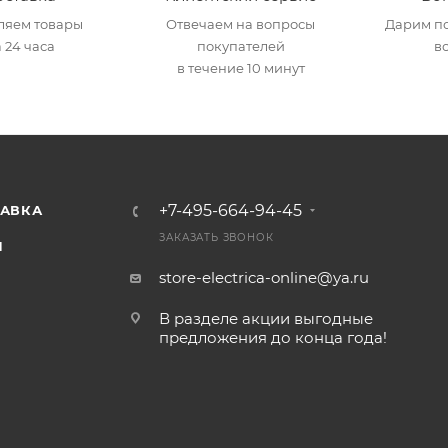
ляем товары
Отвечаем на вопросы
Дарим по
 24 часа
покупателей
в
в течение 10 минут
+7-495-664-94-45
ТАВКА
ЗАКАЗАТЬ ЗВОНОК
И
store-electrica-online@ya.ru
В разделе акции выгодные
предложения до конца года!