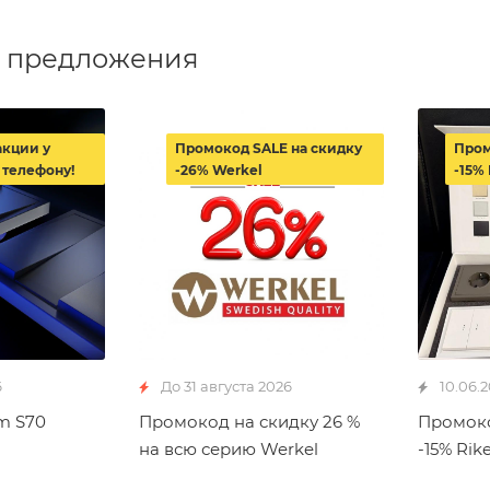
 предложения
акции у
Промокод SALE на скидку
Пром
 телефону!
-26% Werkel
-15% 
6
До 31 августа 2026
10.06.
m S70
Промокод на скидку 26 %
Промоко
на всю серию Werkel
-15% Rike